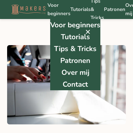
Tips
Voor
Ov
Tutorials
&
Patronen
beginners
mij
Tricks
Voor beginners
✕
Tutorials
Tips & Tricks
Patronen
Over mij
Contact