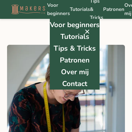
Tips
Voor
Ov
Tutorials
&
Patronen
beginners
mij
Tricks
Voor beginners
✕
Tutorials
Tips & Tricks
Patronen
Over mij
Contact