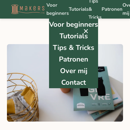
Tips
Voor
Ov
Tutorials
&
Patronen
beginners
mij
Tricks
Voor beginners
✕
Tutorials
Tips & Tricks
Patronen
Over mij
Contact