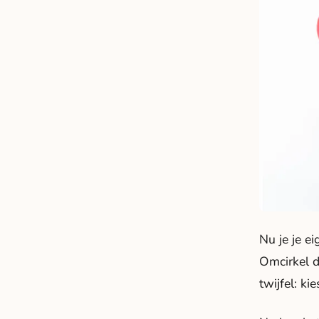
Nu je je e
Omcirkel de
twijfel: ki