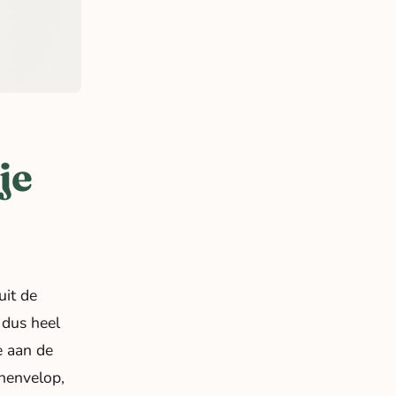
je
uit de
 dus heel
e aan de
onenvelop,