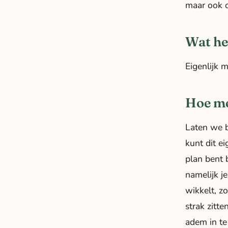
maar ook 
Wat he
Eigenlijk 
Hoe mee
Laten we b
kunt dit e
plan bent 
namelijk j
wikkelt, zo
strak zitte
adem in te