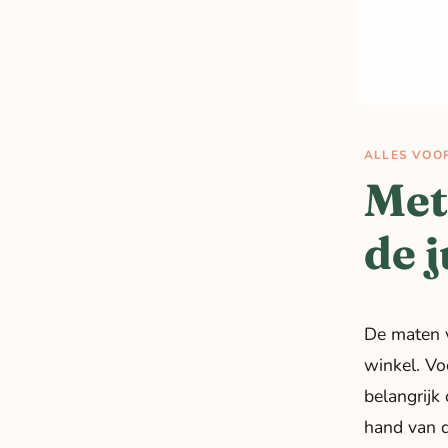
ALLES VOO
Met
de 
De maten v
winkel. Vo
belangrijk
hand van d