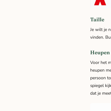
Taille
Je wilt je 
vinden. Bui
Heupen
Voor het m
heupen met
persoon tot
spiegel kij
dat je meet