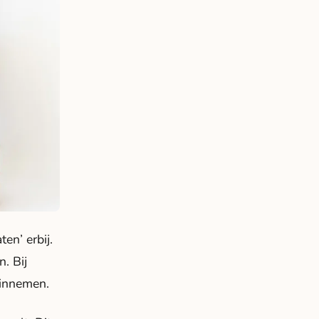
en’ erbij.
. Bij
e innemen.