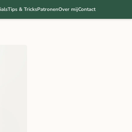
ials
Tips & Tricks
Patronen
Over mij
Contact