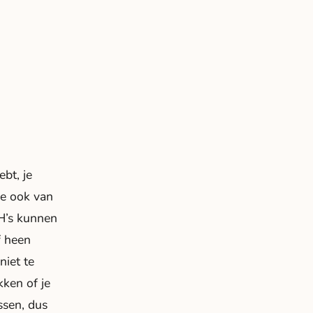
bt, je
je ook van
BH’s kunnen
f heen
niet te
kken of je
ssen, dus