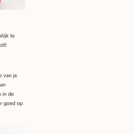
lijk te
it!
e van je
van
n in de
eer goed op