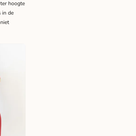
 ter hoogte
s in de
niet