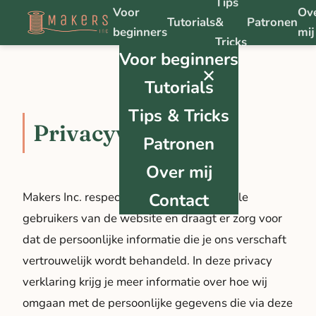
Tips
Voor
Ov
Tutorials
&
Patronen
beginners
mij
Tricks
Voor beginners
✕
Tutorials
Tips & Tricks
Privacyverklaring
Patronen
Over mij
Makers Inc. respecteert de privacy van alle
Contact
gebruikers van de website en draagt er zorg voor
dat de persoonlijke informatie die je ons verschaft
vertrouwelijk wordt behandeld. In deze privacy
verklaring krijg je meer informatie over hoe wij
omgaan met de persoonlijke gegevens die via deze