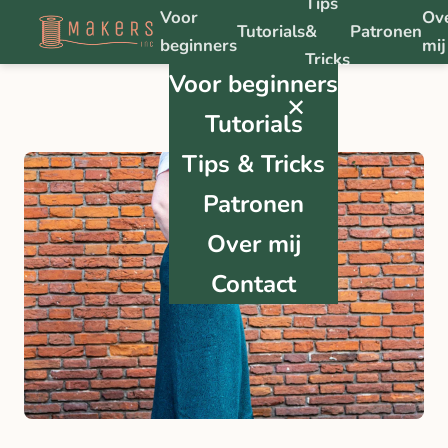
Tips
Voor
Ov
Tutorials
&
Patronen
beginners
mij
Tricks
Voor beginners
✕
Tutorials
Tips & Tricks
Patronen
Over mij
Contact