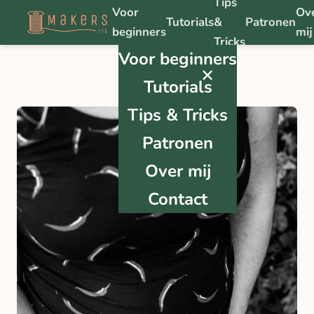
Tips
Voor
Ov
Tutorials
&
Patronen
beginners
mij
Tricks
Voor beginners
✕
Tutorials
Tips & Tricks
Patronen
Over mij
Contact