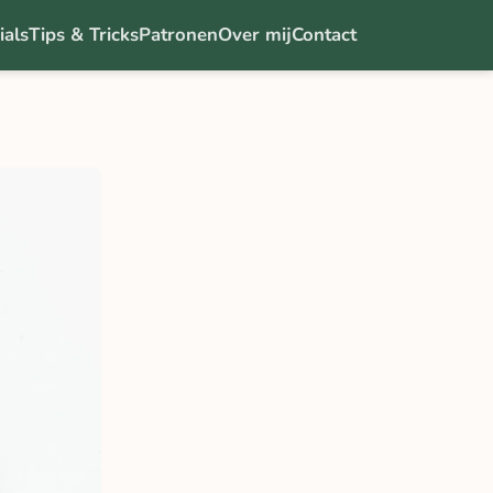
ials
Tips & Tricks
Patronen
Over mij
Contact