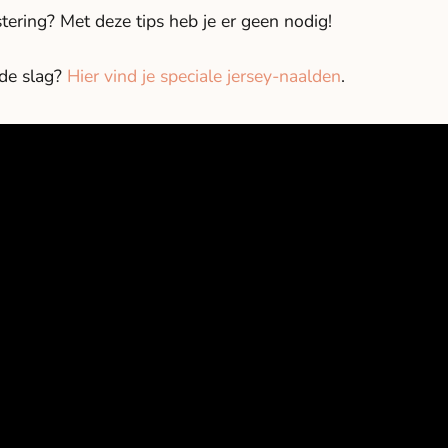
stering? Met deze tips heb je er geen nodig!
 de slag?
Hier vind je speciale jersey-naalden
.