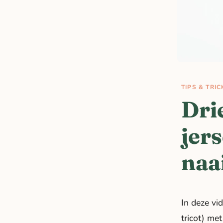
TIPS & TRIC
Dri
jer
naa
In deze vid
tricot) me